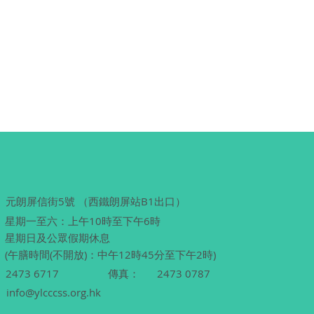
元朗屏信街5號 （西鐵朗屏站B1出口）
星期一至六：上午10時至下午6時
星期日及公眾假期休息
(午膳時間(不開放)：中午12時45分至下午2時)
2473 6717
傳真：
2473 0787
info@ylcccss.org.hk