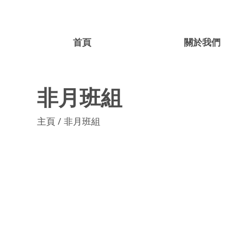
首頁
關於我們
非月班組
主頁 / ​非月班組