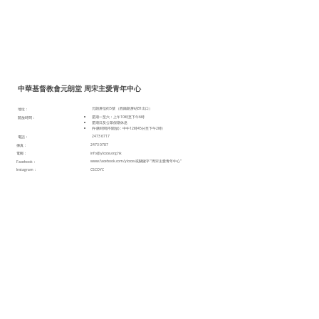
中華基督教會元朗堂 周宋主愛青年中心
元朗屏信街5號 （西鐵朗屏站B1出口）
地址：
星期一至六：上午10時至下午6時
開放時間：
星期日及公眾假期休息
(午膳時間(不開放)：中午12時45分至下午2時)
2473 6717
電話：
2473 0787
傳真：
info@ylcccss.org.hk
電郵：
www.facebook.com/ylcccss
或關鍵字 "周宋主愛青年中心"
Facebook：
Instagram：
CSCOYC